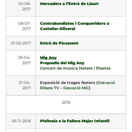
05-08-
Mercaders a l’Entrà de Llaurí
2017
08-07-
Contrabandistes i Conqueridors a
2017
Castellar-Oliveral
27-05-2017
Entrà de Picassent
29-04-
Mig Any
2017
Prepaella del Mig Any
Concert de música festera i filaetes
27-04-
Exposició de trages festers (
Gravació
2017
Ribera TV
–
Gravació MiC
)
2016
06-11-2016
Pleitesia a la Fallera Major Infantil