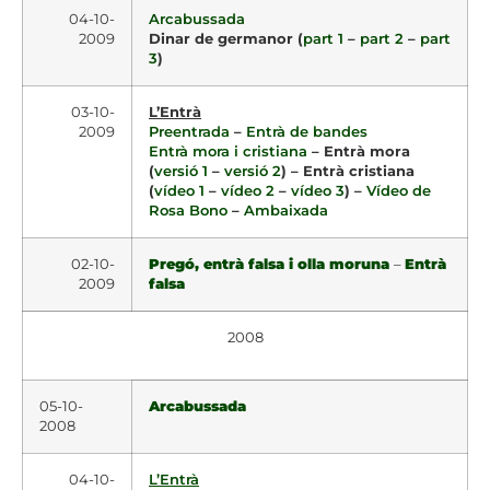
04-10-
Arcabussada
2009
Dinar de germanor (
part 1
–
part 2
–
part
3
)
03-10-
L’Entrà
2009
Preentrada
–
Entrà de bandes
Entrà mora i cristiana
– Entrà mora
(
versió 1
–
versió 2
) – Entrà cristiana
(
vídeo 1
–
vídeo 2
–
vídeo 3
) –
Vídeo de
Rosa Bono
–
Ambaixada
02-10-
Pregó, entrà falsa i olla moruna
–
Entrà
2009
falsa
2008
05-10-
Arcabussada
2008
04-10-
L’Entrà