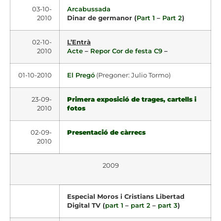
03-10-
Arcabussada
2010
Dinar de germanor (
Part 1
–
Part 2
)
02-10-
L’Entrà
2010
Acte
–
Repor Cor de festa C9
–
01-10-2010
El Pregó
(Pregoner: Julio Tormo)
23-09-
Primera exposició de trages, cartells i
2010
fotos
02-09-
Presentació de càrrecs
2010
2009
Especial Moros i Cristians Libertad
Digital TV (
part 1
–
part 2
–
part 3
)