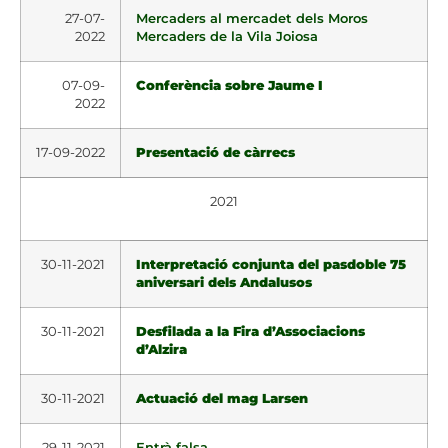
27-07-
Mercaders al mercadet dels Moros
2022
Mercaders de la Vila Joiosa
07-09-
Conferència sobre Jaume I
2022
17-09-2022
Presentació de càrrecs
2021
30-11-2021
Interpretació conjunta del pasdoble 75
aniversari dels Andalusos
30-11-2021
Desfilada a la Fira d’Associacions
d’Alzira
30-11-2021
Actuació del mag Larsen
29-11-2021
Entrà falsa