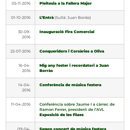
05-11-2016
Pleitesia a la Fallera Major
01-10-2016
L’Entrà
(Sultà: Juan Borràs)
30-09-
Inauguració Fira Comercial
2016
22-07-2016
Conqueridors i Corsàries a Oliva
16-04-
Mig any fester i recordatori a Juan
2016
Borràs
14-04-
Conferència de música festera
2016
11-04-2016
Conferència sobre Jaume I a càrrec de
Ramon Ferrer, president de l’AVL
Exposició de les filaes
09-04-
Segon concert de música festera