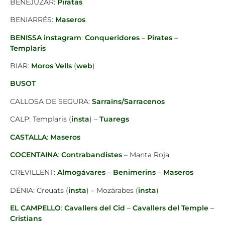
BENEJÚZAR:
Piratas
BENIARRÉS:
Maseros
BENISSA
instagram
:
Conqueridores
–
Pirates
–
Templaris
BIAR:
Moros Vells
(
web
)
BUSOT
CALLOSA DE SEGURA:
Sarraïns/Sarracenos
CALP: Templaris (
insta
) –
Tuaregs
CASTALLA
:
Maseros
COCENTAINA
:
Contrabandistes
– Manta Roja
CREVILLENT:
Almogávares
–
Benimerins
–
Maseros
DÉNIA: Creuats (
insta
) – Mozárabes (
insta
)
EL CAMPELLO
:
Cavallers del Cid
–
Cavallers del Temple
–
Cristians