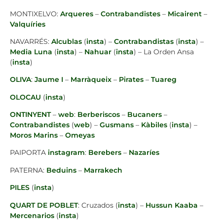
MONTIXELVO:
Arqueres
–
Contrabandistes
–
Micairent
–
Valquíries
NAVARRÉS:
Alcublas
(
insta
) –
Contrabandistas
(
insta
) –
Media Luna
(
insta
) –
Nahuar
(
insta
) – La Orden Ansa
(
insta
)
OLIVA
:
Jaume I
–
Marràqueix
–
Pirates
–
Tuareg
OLOCAU
(
insta
)
ONTINYENT
–
web
:
Berberiscos
–
Bucaners
–
Contrabandistes
(
web
) –
Gusmans
–
Kàbiles
(
insta
) –
Moros Marins
–
Omeyas
PAIPORTA
instagram
:
Berebers
–
Nazaríes
PATERNA:
Beduins
–
Marrakech
PILES
(
insta
)
QUART DE POBLET
: Cruzados (
insta
) –
Hussun Kaaba
–
Mercenarios
(
insta
)