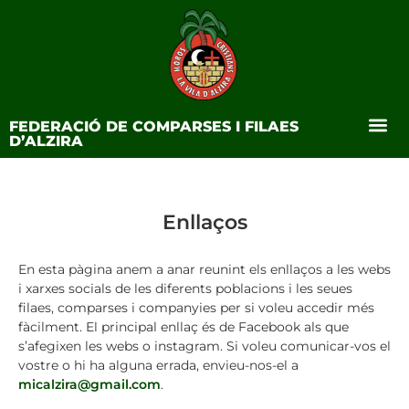
FEDERACIÓ DE COMPARSES I FILAES
D’ALZIRA
Enllaços
En esta pàgina anem a anar reunint els enllaços a les webs
i xarxes socials de les diferents poblacions i les seues
filaes, comparses i companyies per si voleu accedir més
fàcilment. El principal enllaç és de Facebook als que
s’afegixen les webs o instagram. Si voleu comunicar-vos el
vostre o hi ha alguna errada, envieu-nos-el a
micalzira@gmail.com
.