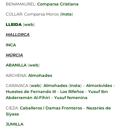
BENAMAUREL:
Comparsa Cristiana
CÚLLAR: Comparsa Moros (
insta
)
LLEIDA
(
web
)
MALLORCA
INCA
MÚRCIA
ABANILLA
(
web
)
ARCHENA:
Almohades
CARAVACA (
web
):
Almohades
(
insta
) –
Almorávides
–
Huestes de Fernando III
–
Los Rifeños
–
Yusuf Ibn
Abderramán Al-Fihiri
–
Yusuf femenina
CIEZA:
Caballeros i Damas Fronteros
–
Nazaríes de
Siyasa
JUMILLA