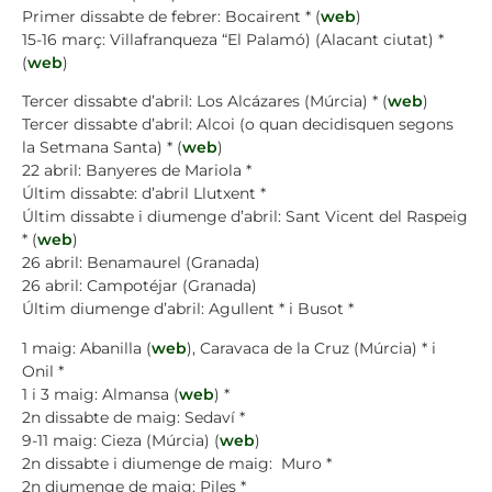
Primer dissabte de febrer: Bocairent * (
web
)
15-16 març: Villafranqueza “El Palamó) (Alacant ciutat) *
(
web
)
Tercer dissabte d’abril: Los Alcázares (Múrcia) * (
web
)
Tercer dissabte d’abril: Alcoi (o quan decidisquen segons
la Setmana Santa) * (
web
)
22 abril: Banyeres de Mariola *
Últim dissabte: d’abril Llutxent *
Últim dissabte i diumenge d’abril: Sant Vicent del Raspeig
* (
web
)
26 abril: Benamaurel (Granada)
26 abril: Campotéjar (Granada)
Últim diumenge d’abril: Agullent * i Busot *
1 maig: Abanilla (
web
), Caravaca de la Cruz (Múrcia) * i
Onil *
1 i 3 maig: Almansa (
web
) *
2n dissabte de maig: Sedaví *
9-11 maig: Cieza (Múrcia) (
web
)
2n dissabte i diumenge de maig: Muro *
2n diumenge de maig: Piles *