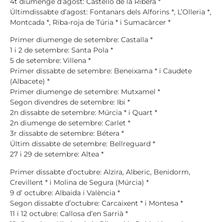
4t diumenge d’agost: Castelló de la Ribera *
Últimdissabte d’agost: Fontanars dels Alforins *, L’Olleria *,
Montcada *, Riba-roja de Túria * i Sumacàrcer *
Primer diumenge de setembre: Castalla *
1 i 2 de setembre: Santa Pola *
5 de setembre: Villena *
Primer dissabte de setembre: Beneixama * i Caudete
(Albacete) *
Primer diumenge de setembre: Mutxamel *
Segon divendres de setembre: Ibi *
2n dissabte de setembre: Múrcia * i Quart *
2n diumenge de setembre: Carlet *
3r dissabte de setembre: Bétera *
Últim dissabte de setembre: Bellreguard *
27 i 29 de setembre: Altea *
Primer dissabte d’octubre: Alzira, Alberic, Benidorm,
Crevillent * i Molina de Segura (Múrcia) *
9 d’ octubre: Albaida i València *
Segon dissabte d’octubre: Carcaixent * i Montesa *
11 i 12 octubre: Callosa d’en Sarrià *