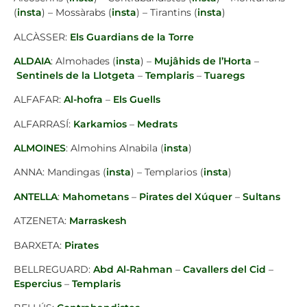
(
insta
) – Mossàrabs (
insta
) – Tirantins (
insta
)
ALCÀSSER:
Els Guardians de la Torre
ALDAIA
: Almohades (
insta
) –
Mujâhids de l’Horta
–
Sentinels de la Llotgeta
–
Templaris
–
Tuaregs
ALFAFAR:
Al-hofra
–
Els Guells
ALFARRASÍ:
Karkamios
–
Medrats
ALMOINES
: Almohins Alnabila (
insta
)
ANNA: Mandingas (
insta
) – Templarios (
insta
)
ANTELLA
:
Mahometans
–
Pirates del Xúquer
–
Sultans
ATZENETA:
Marraskesh
BARXETA:
Pirates
BELLREGUARD:
Abd Al-Rahman
–
Cavallers del Cid
–
Espercius
–
Templaris