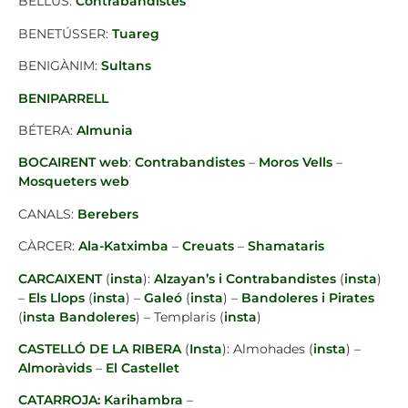
BELLÚS:
Contrabandistes
BENETÚSSER:
Tuareg
BENIGÀNIM:
Sultans
BENIPARRELL
BÉTERA:
Almunia
BOCAIRENT
web
:
Contrabandistes
–
Moros Vells
–
Mosqueters
web
CANALS:
Berebers
CÀRCER:
Ala-Katximba
–
Creuats
–
Shamataris
CARCAIXENT
(
insta
):
Alzayan’s i Contrabandistes
(
insta
)
–
Els Llops
(
insta
) –
Galeó
(
insta
) –
Bandoleres i Pirates
(
insta Bandoleres
) – Templaris (
insta
)
CASTELLÓ DE LA RIBERA
(
Insta
): Almohades (
insta
) –
Almoràvids
–
El Castellet
CATARROJA:
Karihambra
–