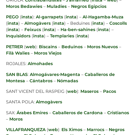
ORIOLA:
Contrabandistes
–
J’alhamed
(
insta
–
web
) –
Moros Bedawies
–
Muladíes
–
Negros Egipcios
PEGO
(
insta
):
Al-garrapets
(
insta
) –
Al-Hagamba-Muza
(
insta
) –
Almogàvers
(
insta
) – Beduïnes (
insta
) –
Coscolls
(
insta
) –
Feixucs
(
insta
) –
Ha-ben-sahines
(
insta
) –
Inquisidors
(
insta
) –
Templaries
(
insta
)
PETRER
(
web
):
Biscaïns
–
Beduinos
–
Moros Nuevos
–
Filà Walies
–
Moros Viejos
ROJALES:
Almohades
SAN BLAS
:
Almogávares-Magenta
–
Caballeros de
Montesa
–
Cántabros
–
Nómadas
SANT VICENT DEL RASPEIG (
web
):
Maseros
–
Pacos
SANTA POLA:
Almogàvers
SAX:
Árabes Emires
–
Caballeros de Cardona
–
Cristianos
–
Moros
VILLAFRANQUEZA
(
web
):
Els Ximos
–
Marrocs
–
Negros