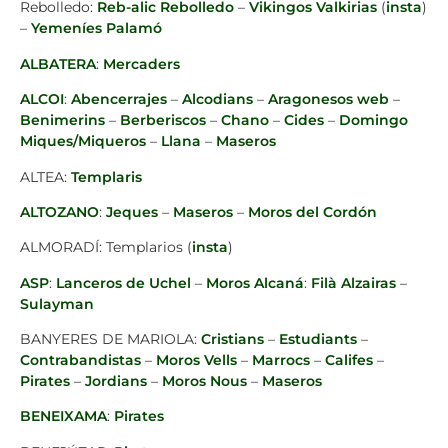
Rebolledo:
Reb-alic Rebolledo
–
Vikingos Valkirias
(
insta
)
–
Yemeníes Palamó
ALBATERA
:
Mercaders
ALCOI
:
Abencerrajes
–
Alcodians
–
Aragonesos
web
–
Benimerins
–
Berberiscos
–
Chano
–
Cides
–
Domingo
Miques/Miqueros
–
Llana
–
Maseros
ALTEA:
Templaris
ALTOZANO
:
Jeques
–
Maseros
–
Moros del Cordón
ALMORADÍ: Templarios (
insta
)
ASP
:
Lanceros de Uchel
–
Moros Alcaná
:
Filà Alzairas
–
Sulayman
BANYERES DE MARIOLA:
Cristians
–
Estudiants
–
Contrabandistas
–
Moros Vells
–
Marrocs
–
Califes
–
Pirates
–
Jordians
–
Moros Nous
–
Maseros
BENEIXAMA
:
Pirates