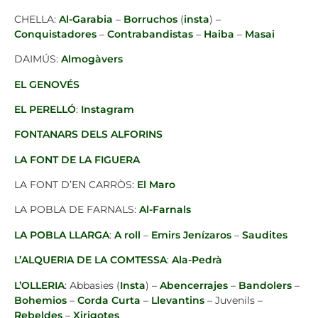
CHELLA:
Al-Garabia
–
Borruchos
(
insta
) –
Conquistadores
–
Contrabandistas
–
Haiba
–
Masai
DAIMÚS:
Almogàvers
EL GENOVÉS
EL PERELLÓ
:
Instagram
FONTANARS DELS ALFORINS
LA FONT DE LA FIGUERA
LA FONT D’EN CARRÒS:
El Maro
LA POBLA DE FARNALS:
Al-Farnals
LA POBLA LLARGA
:
A roll
–
Emirs Jenízaros
–
Saudites
L’ALQUERIA DE LA COMTESSA
:
Ala-Pedrà
L’OLLERIA
: Abbasies (
Insta
) –
Abencerrajes
–
Bandolers
–
Bohemios
–
Corda Curta
–
Llevantins
– Juvenils –
Rebeldes
–
Xirigotes