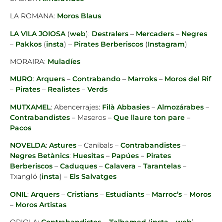
LA ROMANA:
Moros Blaus
LA VILA JOIOSA
(
web
):
Destralers
–
Mercaders
–
Negres
–
Pakkos
(
insta
) –
Pirates Berberiscos
(
Instagram
)
MORAIRA:
Muladíes
MURO
:
Arquers
–
Contrabando
–
Marroks
–
Moros del Rif
–
Pirates
–
Realistes
–
Verds
MUTXAMEL
: Abencerrajes:
Filà Abbasies
–
Almozárabes
–
Contrabandistes
– Maseros –
Que llaure ton pare
–
Pacos
NOVELDA
:
Astures
– Caníbals –
Contrabandistes
–
Negres Betànics
:
Huesitas
–
Papúes
–
Pirates
Berberiscos
–
Caduques
–
Calavera
–
Tarantelas
–
Txangló (
insta
) –
Els Salvatges
ONIL
:
Arquers
–
Cristians
–
Estudiants
–
Marroc’s
–
Moros
–
Moros Artistas