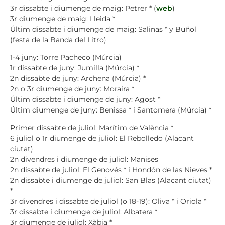
3r dissabte i diumenge de maig: Petrer * (
web
)
3r diumenge de maig: Lleida *
Últim dissabte i diumenge de maig: Salinas * y Buñol
(festa de la Banda del Litro)
1-4 juny: Torre Pacheco (Múrcia)
1r dissabte de juny: Jumilla (Múrcia) *
2n dissabte de juny: Archena (Múrcia) *
2n o 3r diumenge de juny: Moraira *
Últim dissabte i diumenge de juny: Agost *
Últim diumenge de juny: Benissa * i Santomera (Múrcia) *
Primer dissabte de juliol: Marítim de València *
6 juliol o 1r diumenge de juliol: El Rebolledo (Alacant
ciutat)
2n divendres i diumenge de juliol: Manises
2n dissabte de juliol: El Genovés * i Hondón de las Nieves *
2n dissabte i diumenge de juliol: San Blas (Alacant ciutat)
*
3r divendres i dissabte de juliol (o 18-19): Oliva * i Oriola *
3r dissabte i diumenge de juliol: Albatera *
3r diumenge de juliol: Xàbia *