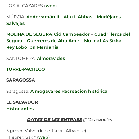
LOS ALCÁZARES (
web
)
MÚRCIA:
Abderramán II
–
Abu L Abbas
–
Mudéjares
–
Salvajes
MOLINA DE SEGURA
:
Cid Campeador
–
Cuadrilleros del
Segura
–
Guerreros de Abu Amir
–
Mulinat As Sikka
–
Rey Lobo Ibn Mardanis
SANTOMERA:
Almorávides
TORRE-PACHECO
SARAGOSSA
Saragossa:
Almogávares Recreación histórica
EL SALVADOR
Historiantes
DATES DE LES ENTRAES
(
* Dia exacte)
5 gener: Valverde de Júcar (Albacete)
1 Febrer: Sax * (
web
)