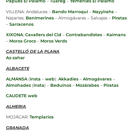
Papues El Palamó
–
Tuareg
–
Yemenies El Palamó
VILLENA: Andaluces –
Bando Marroquí
–
Nayyirahs
–
Nazaríes:
Benimerines
– Almogávares – Salvajes –
Piratas
–
Sarracenos
XIXONA
:
Cavallers del Cid
–
Contrabandistes
–
Kaimans
–
Moros Grocs
–
Moros Verds
CASTELLÓ DE LA PLANA
Az-zahar
ALBACETE
ALMANSA
(
insta
–
web
):
Akkadíes
–
Almogávares
–
Almohades
(
insta
) –
Beduínos
–
Mozárabes
–
Piratas
CAUDETE
web
ALMERIA
MOJÁCAR:
Templarios
GRANADA