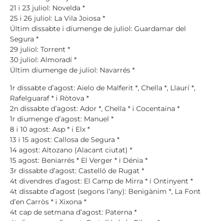
21 i 23 juliol: Novelda *
25 i 26 juliol: La Vila Joiosa *
Últim dissabte i diumenge de juliol: Guardamar del
Segura *
29 juliol: Torrent *
30 juliol: Almoradí *
Últim diumenge de juliol: Navarrés *
1r dissabte d’agost: Aielo de Malferit *, Chella *, Llaurí *,
Rafelguaraf * i Ròtova *
2n dissabte d’agost: Ador *, Chella * i Cocentaina *
1r diumenge d’agost: Manuel *
8 i 10 agost: Asp * i Elx *
13 i 15 agost: Callosa de Segura *
14 agost: Altozano (Alacant ciutat) *
15 agost: Beniarrés * El Verger * i Dénia *
3r dissabte d’agost: Castelló de Rugat *
4t divendres d’agost: El Camp de Mirra * i Ontinyent *
4t dissabte d’agost (segons l’any): Benigànim *, La Font
d’en Carròs * i Xixona *
4t cap de setmana d’agost: Paterna *