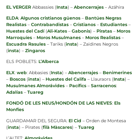
EL VERGER
Abbassies (
Insta
) –
Abencerrajes
– Azáhira
ELDA
:
Algunos cristianos güenos
–
Bantúes Negras
Realistas
–
Contrabandistas
–
Cristianos
–
Estudiantes
–
Huestes del Cadí
(
Ali-Kates
–
Gabonis
) –
Piratas
–
Moros
Marroquíes
–
Moros Musulmanes
–
Moros Realistas
–
Escuadra Rasules
– Tariks (
insta
) – Zaidines Negros
(
insta
) –
Zingaros
ELS POBLETS:
L’Alberca
ELX
:
web
: Abbasies (
Insta
) –
Abencerrajes
–
Benimerines
–
Boscos
(
insta
) –
Huestes del Califa
– Llauraors (
Insta
) –
Musulmanes Almorávides
–
Pacífics
–
Sarracenos
:
Adalías
–
Tuareg
FONDÓ DE LES NEUS/HONDÓN DE LAS NIEVES
:
Els
Monfíes
GUARDAMAR DEL SEGURA:
El Cid
– Orden de Montesa
(
insta
) – Pirates (
filà Màscares
) –
Tuareg
L’ALTET:
Almorávides