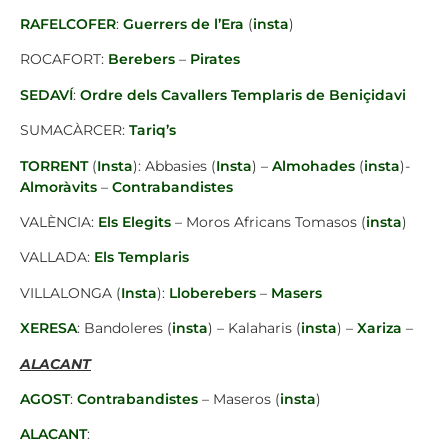
RAFELCOFER
:
Guerrers de l’Era
(
insta
)
ROCAFORT:
Berebers
–
Pirates
SEDAVÍ
:
Ordre dels Cavallers Templaris de Beniçidavi
SUMACÀRCER:
Tariq’s
TORRENT
(
Insta
): Abbasies (
Insta
) –
Almohades
(
insta
)-
Almoràvits
–
Contrabandistes
VALÈNCIA:
Els Elegits
– Moros Africans Tomasos (
insta
)
VALLADA:
Els Templaris
VILLALONGA (
Insta
):
Lloberebers
–
Masers
XERESA
: Bandoleres (
insta
) – Kalaharis (
insta
) –
Xariza
–
ALACANT
AGOST
:
Contrabandistes
– Maseros (
insta
)
ALACANT
: