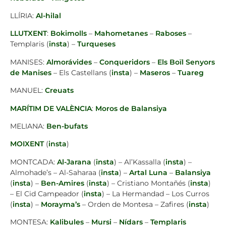
LLÍRIA:
Al-hilal
LLUTXENT
:
Bokimolls
–
Mahometanes
–
Raboses
–
Templaris (
insta
) –
Turqueses
MANISES:
Almorávides
–
Conqueridors
–
Els Boïl Senyors
de Manises
– Els Castellans (
insta
) –
Maseros
–
Tuareg
MANUEL:
Creuats
MARÍTIM DE VALÈNCIA
:
Moros de Balansiya
MELIANA:
Ben-bufats
MOIXENT
(
insta
)
MONTCADA:
Al-Jarana
(
insta
) – Al’Kassalla (
insta
) –
Almohade’s – Al-Saharaa (
insta
) –
Artal Luna
–
Balansiya
(
insta
) –
Ben-Amires
(
insta
) – Cristiano Montañés (
insta
)
– El Cid Campeador (
insta
) – La Hermandad – Los Curros
(
insta
) –
Morayma’s
– Orden de Montesa – Zafires (
insta
)
MONTESA:
Kalibules
–
Mursi
–
Nídars
–
Templaris