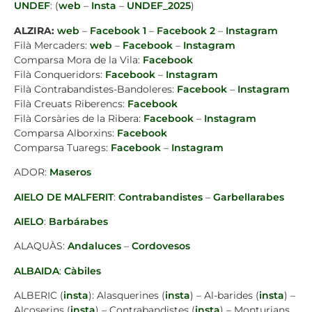
UNDEF
: (
web
–
Insta
–
UNDEF_2025
)
ALZIRA:
web
–
Facebook 1
–
Facebook 2
–
Instagram
Filà Mercaders:
web
–
Facebook
–
Instagram
Comparsa Mora de la Vila:
Facebook
Filà Conqueridors:
Facebook
–
Instagram
Filà Contrabandistes-Bandoleres:
Facebook
–
Instagram
Filà Creuats Riberencs:
Facebook
Filà Corsàries de la Ribera:
Facebook
–
Instagram
Comparsa Alborxins:
Facebook
Comparsa Tuaregs:
Facebook
–
Instagram
ADOR:
Maseros
AIELO DE MALFERIT
:
Contrabandistes
–
Garbellarabes
AIELO
:
Barbárabes
ALAQUÀS:
Andaluces
–
Cordovesos
ALBAIDA
:
Càbiles
ALBERIC (
insta
): Alasquerines (
insta
) – Al-barides (
insta
) –
Alcoserins (
insta
) – Contrabandistes (
insta
) – Monturians