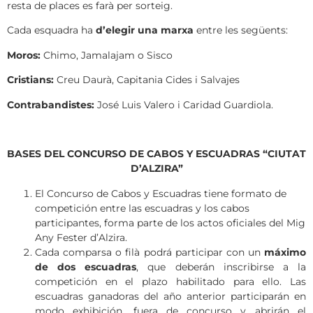
resta de places es farà per sorteig.
Cada esquadra ha
d’elegir una marxa
entre les següents:
Moros:
Chimo, Jamalajam o Sisco
Cristians:
Creu Daurà, Capitania Cides i Salvajes
Contrabandistes:
José Luis Valero i Caridad Guardiola.
BASES DEL CONCURSO DE CABOS Y ESCUADRAS “CIUTAT
D’ALZIRA”
El Concurso de Cabos y Escuadras tiene formato de
competición entre las escuadras y los cabos
participantes, forma parte de los actos oficiales del Mig
Any Fester d’Alzira.
Cada comparsa o filà podrá participar con un
máximo
de dos escuadras
, que deberán inscribirse a la
competición en el plazo habilitado para ello. Las
escuadras ganadoras del año anterior participarán en
modo exhibición, fuera de concurso y abrirán el