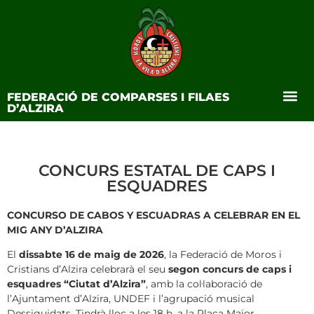
FEDERACIÓ DE COMPARSES I FILAES
D’ALZIRA
CONCURS ESTATAL DE CAPS I
ESQUADRES
CONCURSO DE CABOS Y ESCUADRAS A CELEBRAR EN EL
MIG ANY D’ALZIRA
El
dissabte 16 de maig de 2026
, la Federació de Moros i
Cristians d’Alzira celebrarà el seu
segon concurs de caps i
esquadres “Ciutat d’Alzira”
, amb la col·laboració de
l’Ajuntament d’Alzira, UNDEF i l’agrupació musical
Dessiguidats. Tindrà lloc a les 18 h. a la Plaça Major.