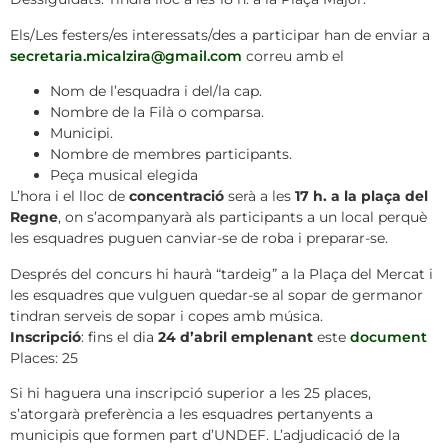
Els/Les festers/es interessats/des a participar han de enviar a
secretaria.micalzira@gmail.com
correu amb el
Nom de l’esquadra i del/la cap.
Nombre de la Filà o comparsa.
Municipi.
Nombre de membres participants.
Peça musical elegida
L’hora i el lloc de
concentració
serà a les
17 h. a la plaça del
Regne
, on s’acompanyarà als participants a un local perquè
les esquadres puguen canviar-se de roba i preparar-se.
Després del concurs hi haurà “tardeig” a la Plaça del Mercat i
les esquadres que vulguen quedar-se al sopar de germanor
tindran serveis de sopar i copes amb música.
Inscripció
: fins el dia
24 d’abril emplenant
este
document
Places: 25
Si hi haguera una inscripció superior a les 25 places,
s’atorgarà preferència a les esquadres pertanyents a
municipis que formen part d’UNDEF. L’adjudicació de la