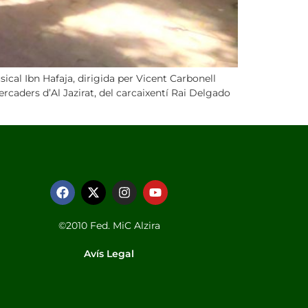
sical Ibn Hafaja, dirigida per Vicent Carbonell
caders d’Al Jazirat, del carcaixentí Rai Delgado
©2010 Fed. MiC Alzira
Avís Legal