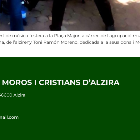
ert de música festera a la Plaça Major, a càrrec de l’agrupació mu
, de l’alzireny Toni Ramón Moreno, dedicada a la seua dona i Mer
MOROS I CRISTIANS D’ALZIRA
466600 Alzira
mail.com