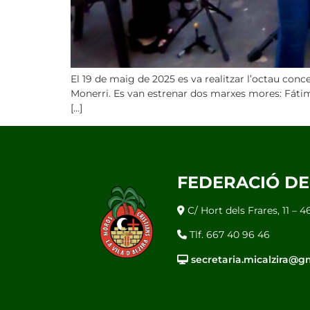
El 19 de maig de 2025 es va realitzar l’octau conc
Monerri. Es van estrenar dos marxes mores: Fátima
[…]
FEDERACIÓ DE 
C/ Hort dels Frares, 11 – 
Tlf. 667 40 96 46
secretaria.micalzira@g