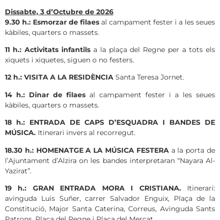
Dissabte, 3
d’Octubre
de 2026
9.30 h.: Esmorzar de filaes
al campament fester i a les seues
kàbiles, quarters o massets.
11 h.: Activitats infantils
a la plaça del Regne per a tots els
xiquets i xiquetes, siguen o no festers.
12 h.:
VISITA A LA RESIDÈNCIA
Santa Teresa Jornet.
14 h.: Dinar
de filaes
al campament fester i a les seues
kàbiles, quarters o massets.
18 h.: ENTRADA DE CAPS D’ESQUADRA I BANDES DE
MÚSICA.
Itinerari invers al recorregut.
18.30 h.: HOMENATGE A LA MÚSICA FESTERA
a la porta de
l’Ajuntament d’Alzira on les bandes interpretaran “Nayara Al-
Yazirat”.
19 h.: GRAN ENTRADA MORA I CRISTIANA.
Itinerari:
avinguda Luis Suñer, carrer Salvador Enguix, Plaça de la
Constitució, Major Santa Caterina, Correus, Avinguda Sants
Patrons, Plaça del Regne i Plaça del Mercat.