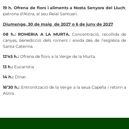
19 h. Ofrena de flors i aliments a Nosta Senyora del Lluch
,
patrona d’Alzira, al seu Reial Santuari.
Diumenge, 30 de maig de 2027 o 6 de juny de 2027
08 h.:
ROMERIA A LA MURTA.
Concentració, recollida de
canyes, benedicció dels romers i eixida des de l’església de
Santa Caterina.
12’45 h.:
Ofrena de flors a la Verge de la Murta.
13 h.:
Eucaristia
14 h.:
Dinar.
16’30 h.:
Entronització de la Verge a la seua Capella i retorn a
Alzira.