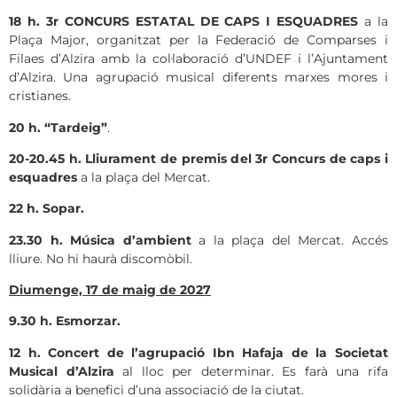
18 h. 3r CONCURS ESTATAL DE CAPS I ESQUADRES
a la
Plaça Major, organitzat per la Federació de Comparses i
Filaes d’Alzira amb la col·laboració d’UNDEF i l’Ajuntament
d’Alzira. Una agrupació musical diferents marxes mores i
cristianes.
20 h.
“Tardeig”
.
20-20.45 h. Lliurament de premis del 3r Concurs de caps i
esquadres
a la plaça del Mercat.
22 h.
Sopar.
23.30 h.
Música d’ambient
a la plaça del Mercat. Accés
lliure. No hi haurà discomòbil.
Diumenge, 17 de maig de 2027
9.30 h. Esmorzar.
12 h.
Concert de l’agrupació Ibn Hafaja de la Societat
Musical d’Alzira
al lloc per determinar. Es farà una rifa
solidària a benefici d’una associació de la ciutat.