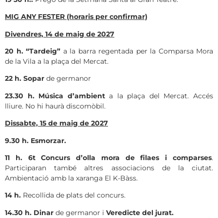
MIG ANY FESTER (horaris per confirmar)
Divendres, 14 de maig de 2027
20 h.
“Tardeig”
a la barra regentada per la Comparsa Mora
de la Vila a la plaça del Mercat.
22 h.
Sopar
de germanor
23.30 h.
Música d’ambient
a la plaça del Mercat. Accés
lliure. No hi haurà discomòbil.
Dissabte, 15 de maig de 2027
9.30 h. Esmorzar.
11 h.
6t Concurs d’olla mora de filaes i comparses
.
Participaran també altres associacions de la ciutat.
Ambientació amb la xaranga El K-Bàss.
14 h.
Recollida de plats del concurs.
14.30 h. Dinar
de germanor i
Veredicte del jurat.