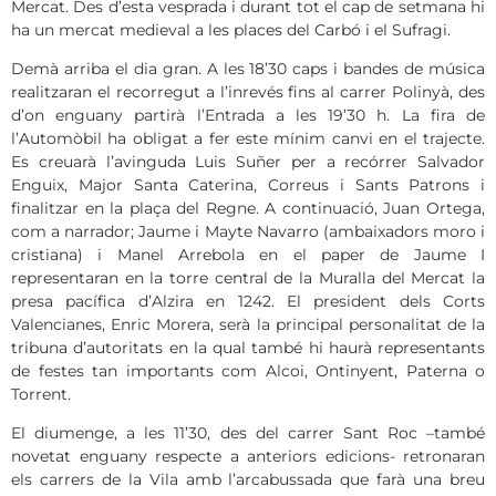
Mercat. Des d’esta vesprada i durant tot el cap de setmana hi
ha un mercat medieval a les places del Carbó i el Sufragi.
Demà arriba el dia gran. A les 18’30 caps i bandes de música
realitzaran el recorregut a l’inrevés fins al carrer Polinyà, des
d’on enguany partirà l’Entrada a les 19’30 h. La fira de
l’Automòbil ha obligat a fer este mínim canvi en el trajecte.
Es creuarà l’avinguda Luis Suñer per a recórrer Salvador
Enguix, Major Santa Caterina, Correus i Sants Patrons i
finalitzar en la plaça del Regne. A continuació, Juan Ortega,
com a narrador; Jaume i Mayte Navarro (ambaixadors moro i
cristiana) i Manel Arrebola en el paper de Jaume I
representaran en la torre central de la Muralla del Mercat la
presa pacífica d’Alzira en 1242. El president dels Corts
Valencianes, Enric Morera, serà la principal personalitat de la
tribuna d’autoritats en la qual també hi haurà representants
de festes tan importants com Alcoi, Ontinyent, Paterna o
Torrent.
El diumenge, a les 11’30, des del carrer Sant Roc –també
novetat enguany respecte a anteriors edicions- retronaran
els carrers de la Vila amb l’arcabussada que farà una breu