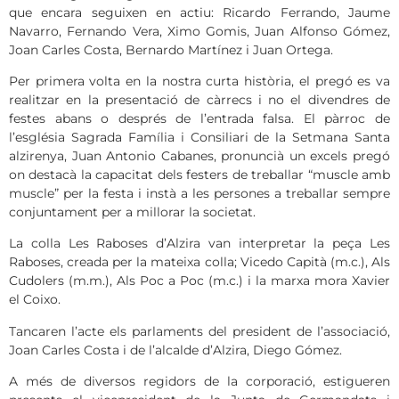
que encara seguixen en actiu: Ricardo Ferrando, Jaume
Navarro, Fernando Vera, Ximo Gomis, Juan Alfonso Gómez,
Joan Carles Costa, Bernardo Martínez i Juan Ortega.
Per primera volta en la nostra curta història, el pregó es va
realitzar en la presentació de càrrecs i no el divendres de
festes abans o després de l’entrada falsa. El pàrroc de
l’església Sagrada Família i Consiliari de la Setmana Santa
alzirenya, Juan Antonio Cabanes, pronuncià un excels pregó
on destacà la capacitat dels festers de treballar “muscle amb
muscle” per la festa i instà a les persones a treballar sempre
conjuntament per a millorar la societat.
La colla Les Raboses d’Alzira van interpretar la peça Les
Raboses, creada per la mateixa colla; Vicedo Capità (m.c.), Als
Cudolers (m.m.), Als Poc a Poc (m.c.) i la marxa mora Xavier
el Coixo.
Tancaren l’acte els parlaments del president de l’associació,
Joan Carles Costa i de l’alcalde d’Alzira, Diego Gómez.
A més de diversos regidors de la corporació, estigueren