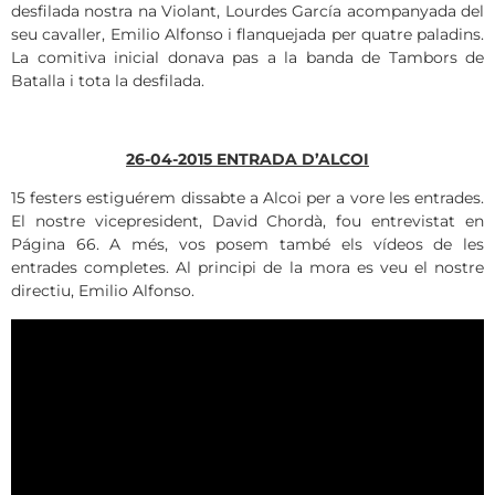
desfilada nostra na Violant, Lourdes García acompanyada del
seu cavaller, Emilio Alfonso i flanquejada per quatre paladins.
La comitiva inicial donava pas a la banda de Tambors de
Batalla i tota la desfilada.
26-04-2015 ENTRADA D’ALCOI
15 festers estiguérem dissabte a Alcoi per a vore les entrades.
El nostre vicepresident, David Chordà, fou entrevistat en
Página 66. A més, vos posem també els vídeos de les
entrades completes. Al principi de la mora es veu el nostre
directiu, Emilio Alfonso.