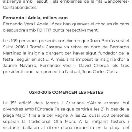
alzirenya amb l’escut i els emblemes de la filà Bandoleres-
Contrabandistes.
Fernando i Adela, millors caps
Fernando Vera i Adela López han guanyat el concurs de caps
d’esquadra amb 119 i 117 punts respectivament.
Les 109 persones presents coneixeren que Juan Borrás serà el
Sultà 2016 i Tomás Castany va rebre en nom de Bernardo
Martínez la insígnia d’argent per haver sigut fundador de la
festa i seguir en actiu. A més, s’ha imposat la insígnia d’or a
Jaume Navarro, Fernando Vera i David Chordà, els tres
presidents que han precedit a l’actual, Joan Carles Costa.
02-10-2015 COMENCEN LES FESTES
La 15ª edició dels Moros i Cristians d’Alzira arranca hui
divendres amb l’Entrada Falsa que partirà a les 21 h. des de la
plaça Major fins a la del Regne. A les 22, quasi 500 persones
soparan la tradicional Olla Mora. A la mitjanit festers i
visitants ballaran al ritme d’una orquestra en la plaça del