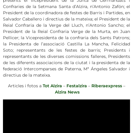
presents el vicepresident de la Junta de Germandats i
Confraries de la Setmana Santa d’Alzira, n’Antonio Zafón; el
President de la coordinadora de festes de Barris i Partides, en
Salvador Caballero i directius de la mateixa; el President de la
Reial Confraria de la Verge del Lluch, n’Antonio Sancho; el
President de la Reial Confraria Verge de la Murta, en Juan
Pellicer; la Vicepresidenta de la confraria dels Sants Patrons;
la Presidenta de l’associació Castilla La Mancha, Felicidad
Soto; representants de les festes de barris; Presidents i
representants de les diverses comissions falleres, Presidents
de les diferents associacions de la ciutat i la presidenta de la
federació Intercomparses de Paterna, Mª Ángeles Salvador i
directius de la mateixa.
Articles i fotos a
Tot Alzira
–
Festalzira
–
Riberaexpress
–
Alzira News