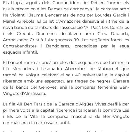
Els Llops, seguits dels Conqueridors del Rei en Jaume, els
quals precedien a les Dames de companya i la carrossa amb
Na Violant i Jaume I, encarnats de nou per Lourdes García i
Manel Arrebola. El ballet d’Amazones dansava al ritme de la
nova banda de tambors de l’associació “Al Pas”. Les Corsàries
i els Creuats Riberencs desfilaven amb Creu Daurada,
Ambaixador Cristià i Aragonesos 99. Les següents foren les
Contrabandistes i Bandoleres, precedides per la seua
esquadra infantil.
El bàndol moro arrancà ambles dos esquadres que formen la
filà Mercaders i l’esquadra Aberrohes de Mutxamel que
també ha volgut celebrar el seu 40 aniversari a la capital
riberenca amb uns espectaculars trages de negres. Darrere
de la banda del Genovés, anà la comparsa femenina Ben-
Vinguts d’Almàssera.
La filà Alí Ben Farsit de la Barraca d’Aigües Vives desfilà per
primera volta a la capital riberenca i tancaren la comitiva Les
i Els de la Vila, la comparsa masculina de Ben-Vinguts
d’Almàssera i la carrossa infantil.