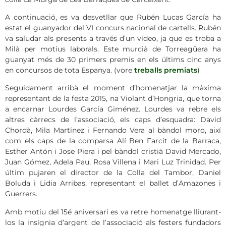
A continuació, es va desvetllar que Rubén Lucas García ha
estat el guanyador del VI concurs nacional de cartells. Rubén
va saludar als presents a través d’un vídeo, ja que es troba a
Milà per motius laborals. Este murcià de Torreagüera ha
guanyat més de 30 primers premis en els últims cinc anys
en concursos de tota Espanya. (vore
treballs premiats
)
Seguidament arribà el moment d’homenatjar la màxima
representant de la festa 2015, na Violant d’Hongria, que torna
a encarnar Lourdes García Giménez. Lourdes va rebre els
altres càrrecs de l’associació, els caps d’esquadra: David
Chordà, Mila Martínez i Fernando Vera al bàndol moro, així
com els caps de la comparsa Alí Ben Farcit de la Barraca,
Esther Antón i Jose Piera i pel bàndol cristià David Mercado,
Juan Gómez, Adela Pau, Rosa Villena i Mari Luz Trinidad. Per
últim pujaren el director de la Colla del Tambor, Daniel
Boluda i Lidia Arribas, representant el ballet d’Amazones i
Guerrers.
Amb motiu del 15é aniversari es va retre homenatge lliurant-
los la insígnia d’argent de l’associació als festers fundadors