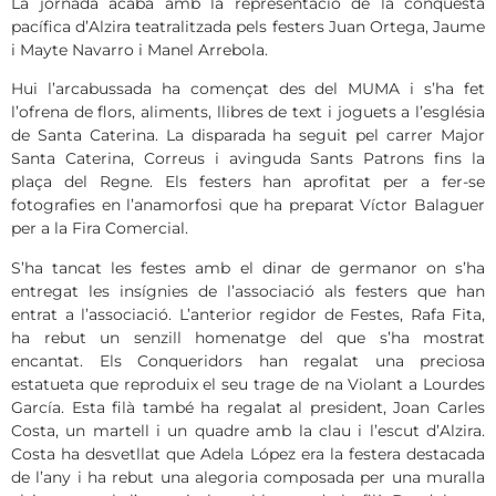
La jornada acabà amb la representació de la conquesta
pacífica d’Alzira teatralitzada pels festers Juan Ortega, Jaume
i Mayte Navarro i Manel Arrebola.
Hui l’arcabussada ha començat des del MUMA i s’ha fet
l’ofrena de flors, aliments, llibres de text i joguets a l’església
de Santa Caterina. La disparada ha seguit pel carrer Major
Santa Caterina, Correus i avinguda Sants Patrons fins la
plaça del Regne. Els festers han aprofitat per a fer-se
fotografies en l’anamorfosi que ha preparat Víctor Balaguer
per a la Fira Comercial.
S’ha tancat les festes amb el dinar de germanor on s’ha
entregat les insígnies de l’associació als festers que han
entrat a l’associació. L’anterior regidor de Festes, Rafa Fita,
ha rebut un senzill homenatge del que s’ha mostrat
encantat. Els Conqueridors han regalat una preciosa
estatueta que reproduix el seu trage de na Violant a Lourdes
García. Esta filà també ha regalat al president, Joan Carles
Costa, un martell i un quadre amb la clau i l’escut d’Alzira.
Costa ha desvetllat que Adela López era la festera destacada
de l’any i ha rebut una alegoria composada per una muralla