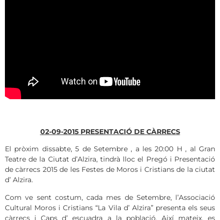
02-09-2015 PRESENTACIÓ DE CÀRRECS
El pròxim dissabte, 5 de Setembre , a les 20:00 H , al Gran
Teatre de la Ciutat d’Alzira, tindrà lloc el Pregó i Presentació
de càrrecs 2015 de les Festes de Moros i Cristians de la ciutat
d’ Alzira.
Com ve sent costum, cada mes de Setembre, l’Associació
Cultural Moros i Cristians “La Vila d’ Alzira” presenta els seus
càrrecs i Caps d’ escuadra a la població. Així mateix, es