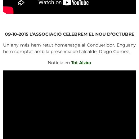
09-10-2015 L’ASSOCIACIÓ CELEBREM EL NOU D’OCTUBRE
Un any més hem retut homenatge al Conqueridor. Enguany
hem comptat amb la presència de l’alcalde, Diego Gómez.
Notícia en
Tot Alzira