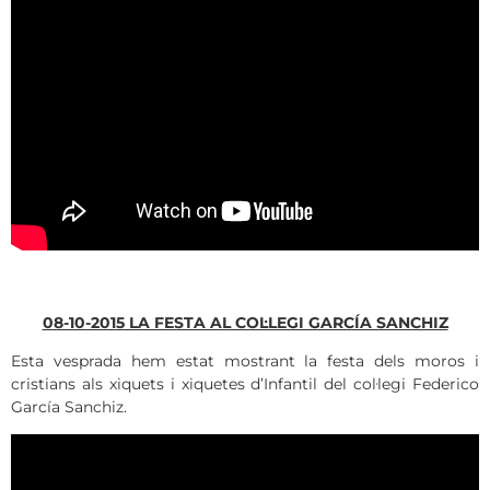
08-10-2015 LA FESTA AL COL·LEGI GARCÍA SANCHIZ
Esta vesprada hem estat mostrant la festa dels moros i
cristians als xiquets i xiquetes d’Infantil del col·legi Federico
García Sanchiz.