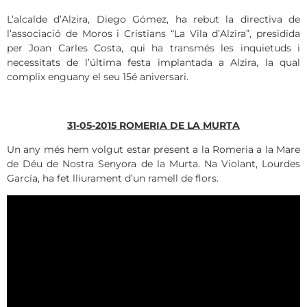
L’alcalde d’Alzira, Diego Gómez, ha rebut la directiva de
l’associació de Moros i Cristians “La Vila d’Alzira”, presidida
per Joan Carles Costa, qui ha transmés les inquietuds i
necessitats de l’última festa implantada a Alzira, la qual
complix enguany el seu 15é aniversari.
31-05-2015 ROMERIA DE LA MURTA
Un any més hem volgut estar present a la Romeria a la Mare
de Déu de Nostra Senyora de la Murta. Na Violant, Lourdes
García, ha fet lliurament d’un ramell de flors.