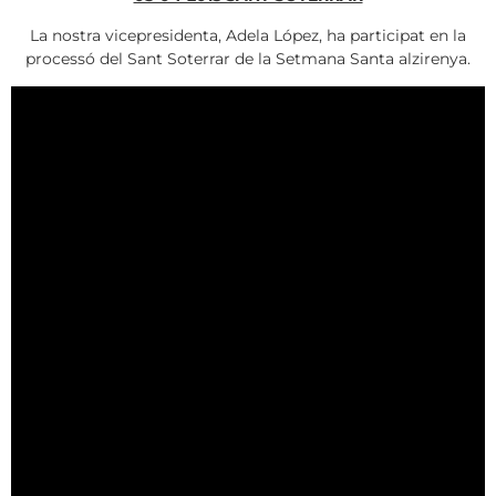
La nostra vicepresidenta, Adela López, ha participat en la
processó del Sant Soterrar de la Setmana Santa alzirenya.