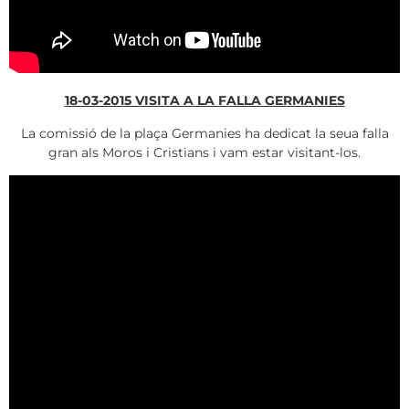
18-03-2015 VISITA A LA FALLA GERMANIES
La comissió de la plaça Germanies ha dedicat la seua falla
gran als Moros i Cristians i vam estar visitant-los.