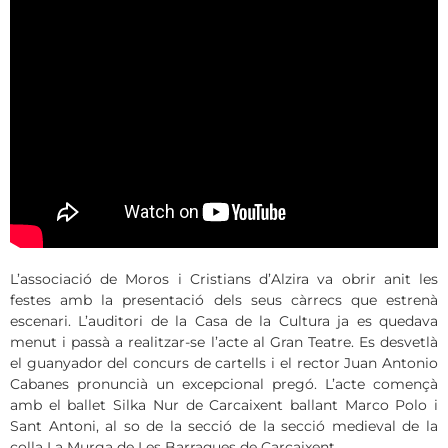
L’associació de Moros i Cristians d’Alzira va obrir anit les
festes amb la presentació dels seus càrrecs que estrenà
escenari. L’auditori de la Casa de la Cultura ja es quedava
menut i passà a realitzar-se l’acte al Gran Teatre. Es desvetlà
el guanyador del concurs de cartells i el rector Juan Antonio
Cabanes pronuncià un excepcional pregó. L’acte començà
amb el ballet Silka Nur de Carcaixent ballant Marco Polo i
Sant Antoni, al so de la secció de la secció medieval de la
colla La Murga de Les Barraques de Carcaixent.