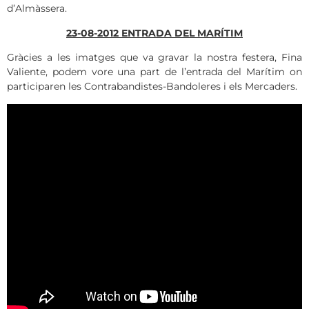
d’Almàssera.
23-08-2012 ENTRADA DEL MARÍTIM
Gràcies a les imatges que va gravar la nostra festera, Fina
Valiente, podem vore una part de l’entrada del Marítim on
participaren les Contrabandistes-Bandoleres i els Mercaders.