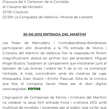
Clausura del II Centenari de la Comèdia
Al Claustre del Monestir
22:15h Clausura
22:30h La Conquesta de València i Miracle de Llutxent.
30-06-2012 ENTRADA DEL MARÍTIM
Les filaes de Mercaders i Contrabandistes-Bandoleres
participaren ahir divendres a la 17a entrada de Moros i
Cristians del Marítim de València. Per la vesprada-nit fórem
magníficament atesos en primer lloc pel president, Miguel
Ángel Bustos. Sopàrem al campament que instal·laren junt al
balneari de Las Arenas i sobre les 11 de la nit va començar
l’entrada. A més, coincidírem amb els mestres de caps
d’esquadra, Juan Ruano i Emilio Pascual. Esta és la crònica
que feia el company Javier Mesa per al diari digital
www.esglobal.
FOTOS
L’Agrupació de Comparses de Moros i Cristians del Marítim
va celebrar la seua XVII entrada mora i cristiana 2012 amb
multitud de novetats i sorpreses per al públic que va fer que