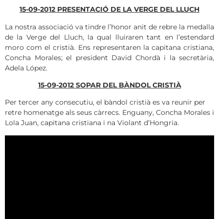
15-09-2012 PRESENTACIÓ DE LA VERGE DEL LLUCH
La nostra associació va tindre l’honor anit de rebre la medalla
de la Verge del Lluch, la qual lluiraren tant en l’estendard
moro com el cristià. Ens representaren la capitana cristiana,
Concha Morales; el president David Chordà i la secretària,
Adela López.
15-09-2012 SOPAR DEL BÀNDOL CRISTIÀ
Per tercer any consecutiu, el bàndol cristià es va reunir per
retre homenatge als seus càrrecs. Enguany, Concha Morales i
Lola Juan, capitana cristiana i na Violant d’Hongria.