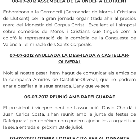
08-07-2012 ASSEMBLEA DE LA UNDEF A LLUTXENT
Enhorabona a la Germocril (Germandat de Moros i Cristians
de Llutxent) per la gran jornada organitzada ahir al preciós
marc del Monestir del Corpus Christi. Excel·lent el I simposi
sobre comèdies de Moros i Cristians que tingué com a
colofó la representació de la comèdia de la Conquesta de
València i el miracle dels Sants Corporals.
07-07-2012 ANUL·LADA LA DESFILADA A CASTELLAR-
OLIVERAL
Molt al nostre pesar, hem hagut de comunicar als amics de
la comparsa Amiríes de Castellar-Oliveral, que no podrem
anar a desfilar a la seua entrada. L’any que ve serà.
06-07-2012 REUNIÓ AMB RAFELGUARAF
El president i vicepresident de l’associació, David Chordà i
Juan Carlos Costa, s’han reunit amb la junta de festes de
Rafelguaraf per conéixer com podem ajudar-los a organitzar
la seua entrada el pròxim 28 de juliol.
03-07-2012 LOTERIA I DOBLE CITA PER AL DISSABTE