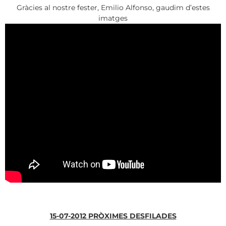
Gràcies al nostre fester, Emilio Alfonso, gaudim d’estes
imatges
15-07-2012 PRÒXIMES DESFILADES