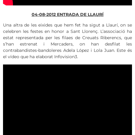
04-08-2012 ENTRADA DE LLAURÍ
Una altra de les eixides que hem fet ha sigut a Llaurí, on se
celebren les festes en honor a Sant Llorenç. L’associació ha
estat representada per les filaes de Creuats Riberencs, que
s’han estrenat i Mercaders, on han desfilat les
contrabandistes-bandoleres Adela López i Lola Juan. Este és
el vídeo que ha elaborat Infovision3.