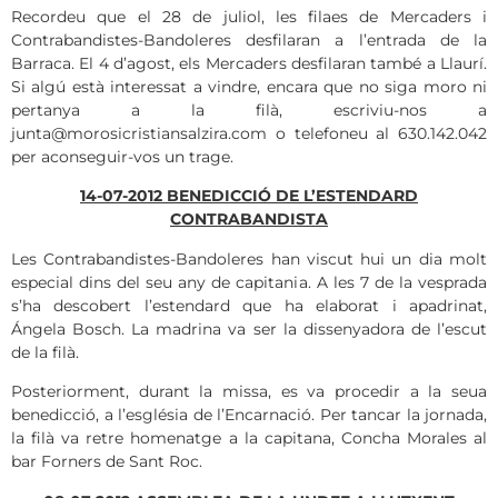
Recordeu que el 28 de juliol, les filaes de Mercaders i
Contrabandistes-Bandoleres desfilaran a l’entrada de la
Barraca. El 4 d’agost, els Mercaders desfilaran també a Llaurí.
Si algú està interessat a vindre, encara que no siga moro ni
pertanya a la filà, escriviu-nos a
junta@morosicristiansalzira.com o telefoneu al 630.142.042
per aconseguir-vos un trage.
14-07-2012 BENEDICCIÓ DE L’ESTENDARD
CONTRABANDISTA
Les Contrabandistes-Bandoleres han viscut hui un dia molt
especial dins del seu any de capitania. A les 7 de la vesprada
s’ha descobert l’estendard que ha elaborat i apadrinat,
Ángela Bosch. La madrina va ser la dissenyadora de l’escut
de la filà.
Posteriorment, durant la missa, es va procedir a la seua
benedicció, a l’església de l’Encarnació. Per tancar la jornada,
la filà va retre homenatge a la capitana, Concha Morales al
bar Forners de Sant Roc.