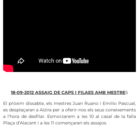
18-09-2012 ASSAIG DE CAPS I FILAES AMB MESTRE
S
El pròxim dissabte, els mestres Juan Ruano i Emilio Pascual,
es desplaçaran a Alzira per a oferir-nos els seus coneixements
a l’hora de desfilar. Esmorzarem a les 10 al casal de la falla
Plaça d’Alacant i a les 11 començaran els assajos.