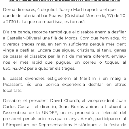
Demà dimecres, 4 de juliol, Juanjo Martí repartirà el que
quede de loteria al bar Soanva (Cristóbal Monterde, 77) de 20
a 21’30 h. La que no repartisca, es tornarà.
D’altra banda, recorde també que el dissabte anem a desfilar
a Castellar-Oliveral una filà de Moros. Com que hem adquirit
diversos trages més, en tenim suficients perquè més gent
vinga a desfilar. Encara que sigueu cristians, si teniu ganes
de passar el dissabte per la nit de manera diferent, envieu-
nos el més ràpid que pugueu un correu o toqueu al
630.142.042 per a quadrar els trages.
El passat divendres estiguérem al Marítim i en maig a
Picassent. És una bonica experiència desfilar en altres
localitats.
Dissabte, el president David Chordà; el vicepresident Juan
Carlos Costa i el directiu, Juan Borràs aniran a Llutxent a
l’assemblea de la UNDEF, on es procedirà a l’elecció del
president per als pròxims quatre anys. A més, participarem al
I Simposium de Representacions Històriques a la festa de