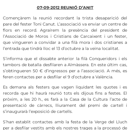
07-09-2012 REUNIÓ D’ANIT
Començàrem la reunió recordant la trista desaparició del
pare del fester Toni Canut. L’associació va enviar un centre de
flors en record. Agraírem la presència del president de
l’Associació de Moros i Cristians de Carcaixent i un fester,
que vingueren a convidar a una filà mora i dos cristianes a
l’entrada que tindrà lloc el 13 d’octubre a la veïna localitat.
S’informa que el dissabte anterior la filà Conqueridors i els
tambors de batalla desfilaren a Almàssera. En este últim cas,
s’obtingueren 50 € d’ingressos per a l’associació. A més, es
feren contactes per a desfilar el 9 d’octubre a València.
Es demana als festers que vagen liquidant les quotes i es
recorda que hi haurà reunió tots els dijous fins a festes. El
pròxim, a les 20 h., es farà a la Casa de la Cultura l’acte de
presentació de càrrecs, lliurament del premi de cartell i
s’inaugurarà l’exposició de cartells.
S’han establit contactes amb la festa de la Verge del Lluch
per a desfilar vestits amb els nostres trages a la processó de