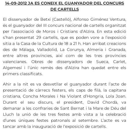
14-09-2012 JA ES CONEIX EL GUANYADOR DEL CONCURS
DE CARTELLS
El dissenyador de Betxí (Castelló), Alfonso Giménez Ventura,
és el guanyador del III concurs nacional de cartells organitzat
per l’associació de Moros i Cristians d’Alzira. En esta edició
s’han presentat 29 cartells, que es poden vore a l’exposició
sítia a la Casa de la Cultura de 18 a 21 h. Han arribat creacions
des de Màlaga, Valladolid, La Corunya, Almeria i Granada,
entre altres províncies, així com de les tres províncies
valencianes. Obres de dissenyadors de Sueca, Carlet,
Algemesí i l’únic remès des d’Alzira han quedat entre els
primers classificats.
Ahir a la nit es va desvetllar el guanyador durant l’acte de
presentació de càrrecs festers, els caps de filà, la capitana
cristiana, Concha Morales i Na Violant d’Hongria, Lola Joan.
Durant el seu discurs, el president, David Chordà, va
demanar a les confraries de Sant Bernat i la Mare de Déu del
Lluch la unió de les tres festes amb vista a la celebració
d’unes úniques festes patronals al setembre. L’acte es va
tancar amb la inauguració de l’exposició de cartells.