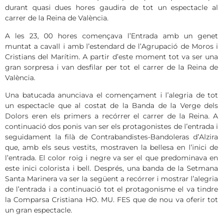
durant quasi dues hores gaudira de tot un espectacle al
carrer de la Reina de València.
A les 23, 00 hores començava l’Entrada amb un genet
muntat a cavall i amb l’estendard de l’Agrupació de Moros i
Cristians del Marítim. A partir d’este moment tot va ser una
gran sorpresa i van desfilar per tot el carrer de la Reina de
València.
Una batucada anunciava el començament i l’alegria de tot
un espectacle que al costat de la Banda de la Verge dels
Dolors eren els primers a recórrer el carrer de la Reina. A
continuació dos ponis van ser els protagonistes de l’entrada i
seguidament la filà de Contrabandistes-Bandoleras d’Alzira
que, amb els seus vestits, mostraven la bellesa en l’inici de
l’entrada. El color roig i negre va ser el que predominava en
este inici colorista i bell. Després, una banda de la Setmana
Santa Marinera va ser la següent a recórrer i mostrar l’alegria
de l’entrada i a continuació tot el protagonisme el va tindre
la Comparsa Cristiana HO. MU. FES que de nou va oferir tot
un gran espectacle.