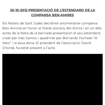
20-10-2012 PRESENTACIÓ DE L’ESTENDARD DE LA
COMPARSA BEN-AMIRES
Els festers de Sant Judes decidiren anomenarse comparsa
Ben-Amires en honor al literat alzireny Ibn Amira i en un dels
actes de la festa de la barriada presentaren el seu estendard,
creat per Inés Santos i apadrinat per Bernardo Hurtado “el
Xato” i la seua dona. El president de l’associació, David
Chordà, ha estat present a l’acte.