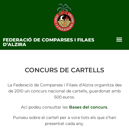
FEDERACIÓ DE COMPARSES I FILAES
D’ALZIRA
CONCURS DE CARTELLS
La Federació de Comparses i Filaes d’Alzira organitza des
de 2010 un concurs nacional de cartells, guardonat amb
500 euros.
Ací podeu consultar les
Bases del concurs
.
Punxeu sobre el cartell per a vore tots els que s’han
presentat cada any.