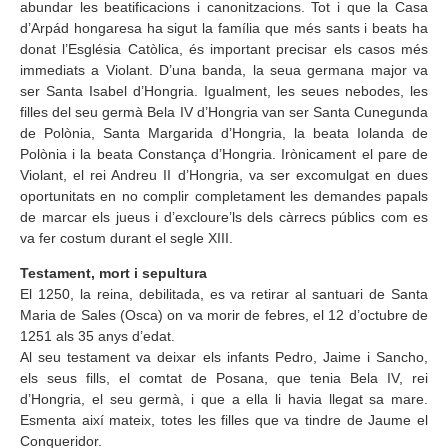
abundar les beatificacions i canonitzacions. Tot i que la Casa
d’Arpád hongaresa ha sigut la família que més sants i beats ha
donat l’Església Catòlica, és important precisar els casos més
immediats a Violant. D’una banda, la seua germana major va
ser Santa Isabel d’Hongria. Igualment, les seues nebodes, les
filles del seu germà Bela IV d’Hongria van ser Santa Cunegunda
de Polònia, Santa Margarida d’Hongria, la beata Iolanda de
Polònia i la beata Constança d’Hongria. Irònicament el pare de
Violant, el rei Andreu II d’Hongria, va ser excomulgat en dues
oportunitats en no complir completament les demandes papals
de marcar els jueus i d’excloure’ls dels càrrecs públics com es
va fer costum durant el segle XIII.
Testament, mort i sepultura
El 1250, la reina, debilitada, es va retirar al santuari de Santa
Maria de Sales (Osca) on va morir de febres, el 12 d’octubre de
1251 als 35 anys d’edat.
Al seu testament va deixar els infants Pedro, Jaime i Sancho,
els seus fills, el comtat de Posana, que tenia Bela IV, rei
d’Hongria, el seu germà, i que a ella li havia llegat sa mare.
Esmenta així mateix, totes les filles que va tindre de Jaume el
Conqueridor.