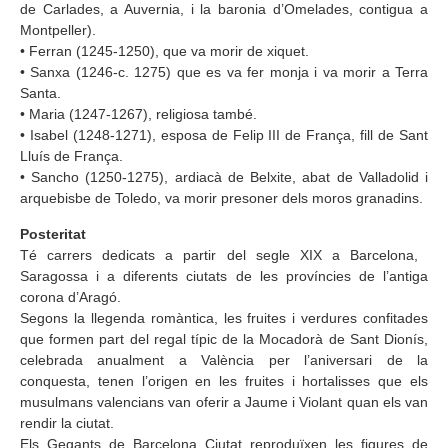
de Carlades, a Auvernia, i la baronia d’Omelades, contigua a
Montpeller).
• Ferran (1245-1250), que va morir de xiquet.
• Sanxa (1246-c. 1275) que es va fer monja i va morir a Terra
Santa.
• Maria (1247-1267), religiosa també.
• Isabel (1248-1271), esposa de Felip III de França, fill de Sant
Lluís de França.
• Sancho (1250-1275), ardiacà de Belxite, abat de Valladolid i
arquebisbe de Toledo, va morir presoner dels moros granadins.
Posteritat
Té carrers dedicats a partir del segle XIX a Barcelona, ​​
Saragossa i a diferents ciutats de les províncies de l’antiga
corona d’Aragó.
Segons la llegenda romàntica, les fruites i verdures confitades
que formen part del regal típic de la Mocadorà de Sant Dionís,
celebrada anualment a València per l’aniversari de la
conquesta, tenen l’origen en les fruites i hortalisses que els
musulmans valencians van oferir a Jaume i Violant quan els van
rendir la ciutat.
Els Gegants de Barcelona Ciutat reproduïxen les figures de