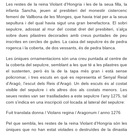
Les restes de la reina Violant d’Hongria i les de la seua filla, la
infanta Sancha, jeuen al presbiteri del monestir cistercenc
femení de Vallbona de les Monges, que havia triat per a la seua
sepultura i del qual havia sigut una gran benefactora. El sobri
sepulcre, adossat al mur del costat dret del presbiteri, s’alça
sobre dues pilastres decorades amb creus puntades de peu
inscrites en cercles de gules. La caixa del sepulcre és de pedra
rogenca i la coberta, de dos vessants, és de pedra blanca.
Les úniques ornamentacions són una creu puntada al centre de
la coberta del sepulcre, semblant a les que té a les pilastres que
el sustenten, però és la de la tapa més gran i està sense
policromar, i tres escuts en què es representa el Senyal Reial
d’Aragó, l’escut dels Reis d’Aragó. Un dels escuts és al costat
visible del sepulcre i els altres dos als costats menors. Les
seues restes van ser traslladades a este sepulcre l’any 1275, tal
com s’indica en una inscripció col·locada al lateral del sepulcre:
Fuit translata donna / Violans regina / Aragonum / anno 1276
Pel que sembla, les restes de la reina Violant d’Hongria són les
úniques que no han estat violades o destruïdes de la dinastia