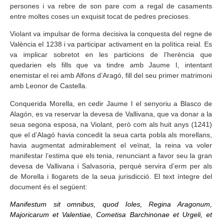
persones i va rebre de son pare com a regal de casaments
entre moltes coses un exquisit tocat de pedres precioses.
Violant va impulsar de forma decisiva la conquesta del regne de
València el 1238 i va participar activament en la política reial. Es
va implicar sobretot en les particions de l’herència que
quedarien els fills que va tindre amb Jaume I, intentant
enemistar el rei amb Alfons d’Aragó, fill del seu primer matrimoni
amb Leonor de Castella.
Conquerida Morella, en cedir Jaume I el senyoriu a Blasco de
Alagón, es va reservar la devesa de Vallivana, que va donar a la
seua segona esposa, na Violant, però com als huit anys (1241)
que el d’Alagó havia concedit la seua carta pobla als morellans,
havia augmentat admirablement el veïnat, la reina va voler
manifestar l’estima que els tenia, renunciant a favor seu la gran
devesa de Vallivana i Salvasoria, perquè servira d’erm per als
de Morella i llogarets de la seua jurisdicció. El text íntegre del
document és el següent:
Manifestum sit omnibus, quod Ioles, Regina Aragonum,
Majoricarum et Valentiae, Cometisa Barchinonae et Urgeli, et