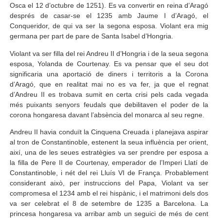
Osca el 12 d’octubre de 1251). Es va convertir en reina d’Aragó
després de casar-se el 1235 amb Jaume I d’Aragó, el
Conqueridor, de qui va ser la segona esposa. Violant era mig
germana per part de pare de Santa Isabel d’Hongria.
Violant va ser filla del rei Andreu II d’Hongria i de la seua segona
esposa, Yolanda de Courtenay. Es va pensar que el seu dot
significaria una aportació de diners i territoris a la Corona
d’Aragó, que en realitat mai no es va fer, ja que el regnat
d’Andreu II es trobava sumit en certa crisi pels cada vegada
més puixants senyors feudals que debilitaven el poder de la
corona hongaresa davant l’absència del monarca al seu regne.
Andreu II havia conduït la Cinquena Creuada i planejava aspirar
al tron de Constantinoble, estenent la seua influència per orient,
així, una de les seues estratègies va ser prendre per esposa a
la filla de Pere II de Courtenay, emperador de l’Imperi Llatí de
Constantinoble, i nét del rei Lluís VI de França. Probablement
considerant això, per instruccions del Papa, Violant va ser
compromesa el 1234 amb el rei hispànic, i el matrimoni dels dos
va ser celebrat el 8 de setembre de 1235 a Barcelona. La
princesa hongaresa va arribar amb un seguici de més de cent