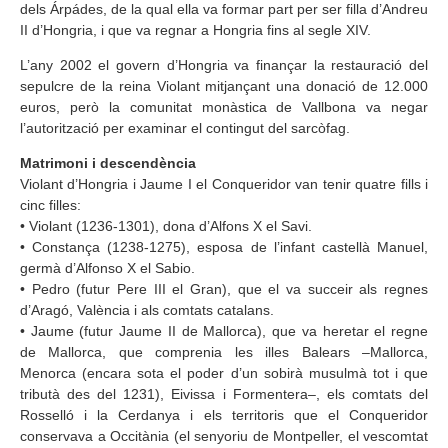
dels Árpádes, de la qual ella va formar part per ser filla d’Andreu
II d’Hongria, i que va regnar a Hongria fins al segle XIV.
L’any 2002 el govern d’Hongria va finançar la restauració del
sepulcre de la reina Violant mitjançant una donació de 12.000
euros, però la comunitat monàstica de Vallbona va negar
l’autorització per examinar el contingut del sarcòfag.
Matrimoni i descendència
Violant d’Hongria i Jaume I el Conqueridor van tenir quatre fills i
cinc filles:
• Violant (1236-1301), dona d’Alfons X el Savi.
• Constança (1238-1275), esposa de l’infant castellà Manuel,
germà d’Alfonso X el Sabio.
• Pedro (futur Pere III el Gran), que el va succeir als regnes
d’Aragó, València i als comtats catalans.
• Jaume (futur Jaume II de Mallorca), que va heretar el regne
de Mallorca, que comprenia les illes Balears –Mallorca,
Menorca (encara sota el poder d’un sobirà musulmà tot i que
tributà des del 1231), Eivissa i Formentera–, els comtats del
Rosselló i la Cerdanya i els territoris que el Conqueridor
conservava a Occitània (el senyoriu de Montpeller, el vescomtat