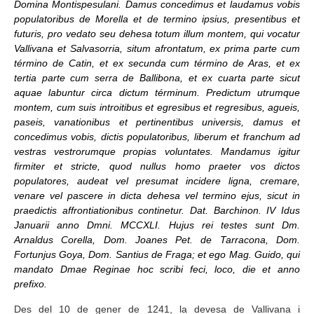
Domina Montispesulani. Damus concedimus et laudamus vobis
populatoribus de Morella et de termino ipsius, presentibus et
futuris, pro vedato seu dehesa totum illum montem, qui vocatur
Vallivana et Salvasorria, situm afrontatum, ex prima parte cum
término de Catin, et ex secunda cum término de Aras, et ex
tertia parte cum serra de Ballibona, et ex cuarta parte sicut
aquae labuntur circa dictum términum. Predictum utrumque
montem, cum suis introitibus et egresibus et regresibus, agueis,
paseis, vanationibus et pertinentibus universis, damus et
concedimus vobis, dictis populatoribus, liberum et franchum ad
vestras vestrorumque propias voluntates. Mandamus igitur
firmiter et stricte, quod nullus homo praeter vos dictos
populatores, audeat vel presumat incidere ligna, cremare,
venare vel pascere in dicta dehesa vel termino ejus, sicut in
praedictis affrontiationibus continetur. Dat. Barchinon. IV Idus
Januarii anno Dmni. MCCXLI. Hujus rei testes sunt Dm.
Arnaldus Corella, Dom. Joanes Pet. de Tarracona, Dom.
Fortunjus Goya, Dom. Santius de Fraga; et ego Mag. Guido, qui
mandato Dmae Reginae hoc scribi feci, loco, die et anno
prefixo.
Des del 10 de gener de 1241, la devesa de Vallivana i